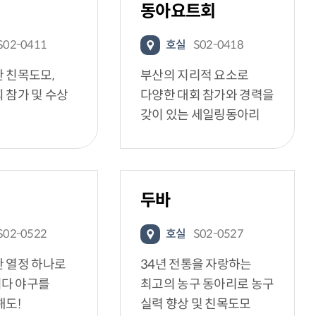
동아요트회
S02-0411
호실
S02-0418
 친목도모,
부산의 지리적 요소로
 참가 및 수상
다양한 대회 참가와 경력을
갖이 있는 세일링동아리
두바
S02-0522
호실
S02-0527
한 열정 하나로
34년 전통을 자랑하는
다 야구를
최고의 농구 동아리로 농구
해도!
실력 향상 및 친목도모