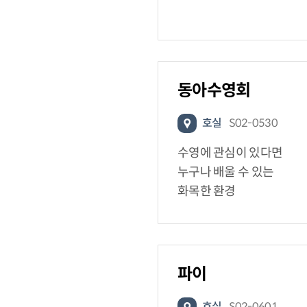
동아수영회
호실
S02-0530
수영에 관심이 있다면
누구나 배울 수 있는
화목한 환경
파이
호실
S02-0601