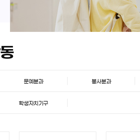
활동
문예분과
봉사분과
학생자치기구