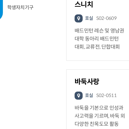
스니치
학생자치기구
호실
S02-0609
배드민턴 레슨 및 영남권
대학 동아리 배드민턴
대회, 교류전, 단합대회
바둑사랑
호실
S02-0511
바둑을 기본으로 인성과
사고력을 기르며, 바둑 외
다양한 친목도모 활동