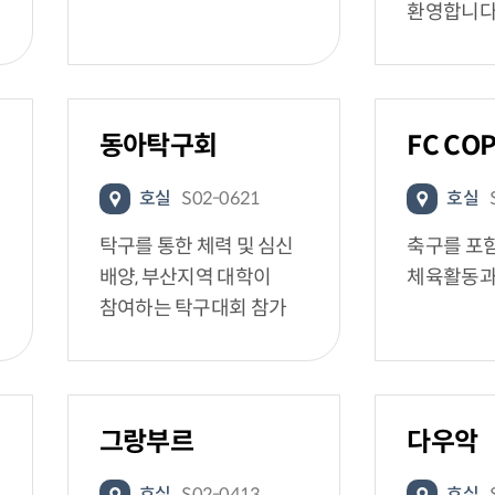
환영합니
동아탁구회
FC CO
호실
S02-0621
호실
탁구를 통한 체력 및 심신
축구를 포
배양, 부산지역 대학이
체육활동과
참여하는 탁구대회 참가
그랑부르
다우악
호실
S02-0413
호실