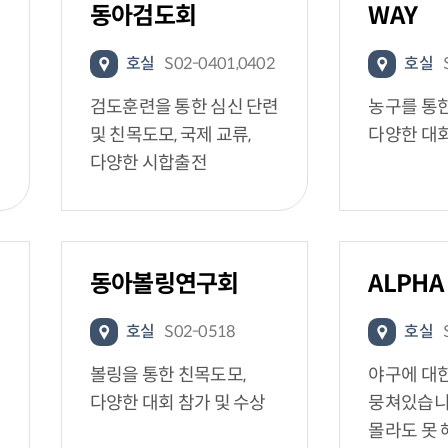
동아검도회
WAY
호실
S02-0401,0402
호실
검도훈련을 통한 심신 단련
농구를 통한
및 친목도모, 국제 교류,
다양한 대회
다양한 시합출전
동아볼링연구회
ALPHA
호실
S02-0518
호실
볼링을 통한 친목도모,
야구에 대
다양한 대회 참가 및 수상
뭉쳐있습니
몰라도 못 