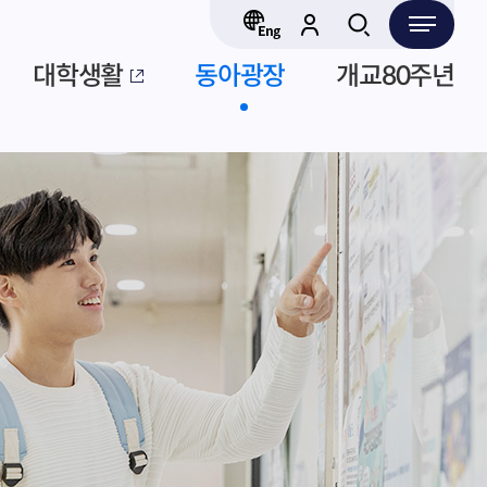
대학생활
동아광장
개교80주년