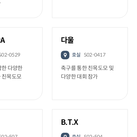
다
PA
다울
S02-0529
호실
S02-0417
함한 다양한
축구를 통한 친목도모 및
 친목도모
다양한 대회 참가
B.T.X
S02-507
호실
S02-504