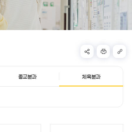
종교분과
체육분과