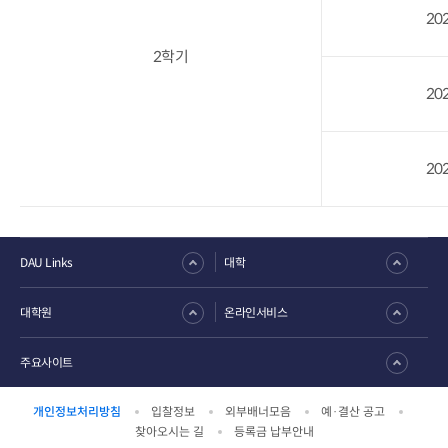
202
2학기
202
202
DAU Links
대학
대학원
온라인서비스
주요사이트
개인정보처리방침
입찰정보
외부배너모음
예·결산 공고
찾아오시는 길
등록금 납부안내