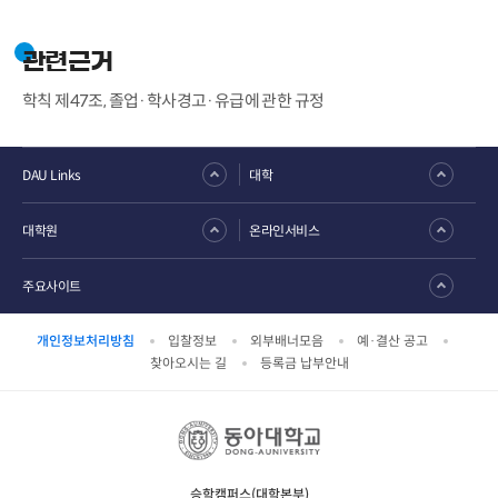
관련근거
학칙 제47조, 졸업·학사경고·유급에 관한 규정
DAU Links
대학
대학원
온라인서비스
주요사이트
개인정보처리방침
입찰정보
외부배너모음
예·결산 공고
찾아오시는 길
등록금 납부안내
승학캠퍼스(대학본부)