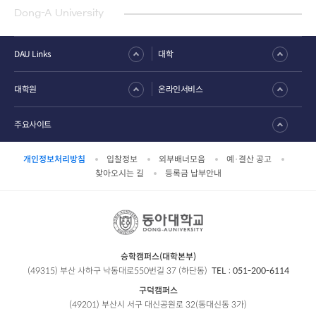
Dong-A University
DAU Links
대학
대학원
온라인서비스
주요사이트
개인정보처리방침
입찰정보
외부배너모음
예·결산 공고
찾아오시는 길
등록금 납부안내
승학캠퍼스(대학본부)
(49315) 부산 사하구 낙동대로550번길 37 (하단동)
TEL :
051-200-6114
구덕캠퍼스
(49201) 부산시 서구 대신공원로 32(동대신동 3가)