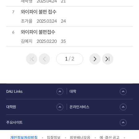
재학생
2025.04.24
21
와이파이 불편 접수
7
조가을
2025.03.24
24
와이파이 불편접수
6
김예지
2025.02.20
35
1
/
2
DAU Links
대학
대학원
온라인서비스
주요사이트
개인정보처리방침
입찰정보
외부배너모음
예·결산 공고