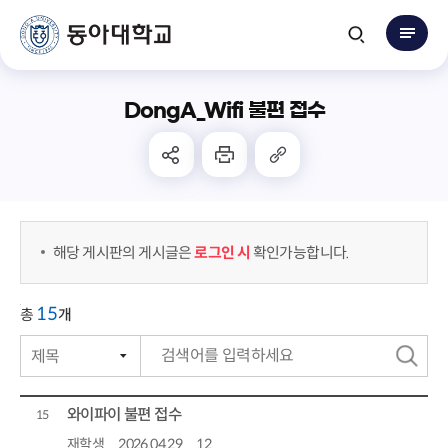
DongA_Wifi 불편 접수
해당 게시판의 게시글은
로그인 시
확인가능합니다.
15
총
개
제목
번호
검
작성자
색
와이파이 불편 접수
15
작성일자
재학생
2026.04.29
12