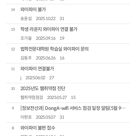
와이파이 불가
조회수
14
송윤섭
2025.10.22
31
학생 라운지 와이파이 연결 불가
13
조가을
2025.09.16
19
법학전문대학원 학습실 와이파이 문의
12
김동주
2025.06.26
16
와이파이 연결불가
11
j
2025.06.02
27
2025년도 웹취약점 진단
10
웹취약점점검
2025.05.27
15
[정보전산과] DongA-wifi 서비스 점검 일정 알림(5월 9일 00:00~2:00 사이 20분 ...
9
이현호
2025.05.07
31
와이파이 불편 접수
8