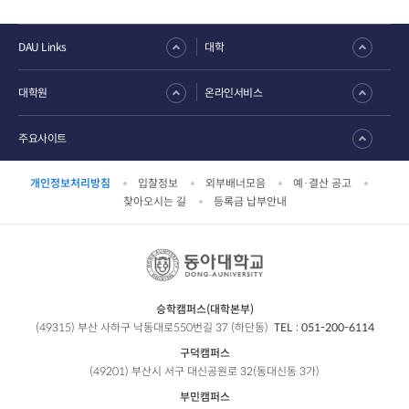
DAU Links
대학
대학원
온라인서비스
주요사이트
개인정보처리방침
입찰정보
외부배너모음
예·결산 공고
찾아오시는 길
등록금 납부안내
승학캠퍼스(대학본부)
(49315) 부산 사하구 낙동대로550번길 37 (하단동)
TEL :
051-200-6114
구덕캠퍼스
(49201) 부산시 서구 대신공원로 32(동대신동 3가)
부민캠퍼스