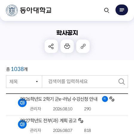
학사공지
1038
총
개
제목
번호
검
작성자
색
2026학년도 2학기 군e-러닝 수강신청 안내
N
작성일자
관리자
2026.08.10
290
조회수
2027학년도 전부(과) 계획 공고
관리자
2026.08.07
818