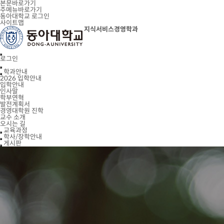
본문바로가기
주메뉴바로가기
동아대학교
로그인
사이트맵
지식서비스경영학과
로그인
학과안내
2026 입학안내
입학안내
인사말
학부연혁
발전계획서
경영대학원 진학
교수 소개
오시는 길
교육과정
학사/장학안내
게시판