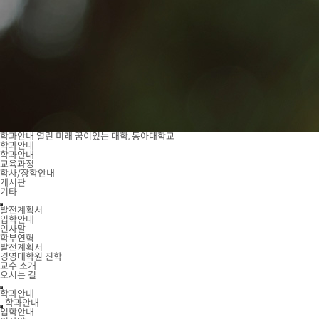
학과안내
열린 미래 꿈이있는 대학, 동아대학교
학과안내
학과안내
교육과정
학사/장학안내
게시판
기타
발전계획서
입학안내
인사말
학부연혁
발전계획서
경영대학원 진학
교수 소개
오시는 길
학과안내
학과안내
입학안내