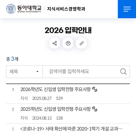
지식서비스경영학과
2026 입학안내
3
총
개
제목
번호
검
작성자
색
2026학년도 신입생 입학전형 주요사항
3
작성일자
지식
2025.08.27
539
2025학년도 신입생 입학전형 주요사항
조회수
2
지식
2024.08.13
138
<코로나-19> 사태 확산에 따른 2020-1학기 개설 교과목 온라인수업 대체 실시 안내
1