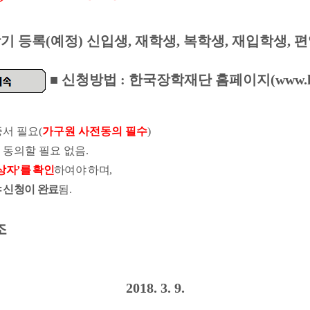
기 등록
(
예정
)
신입생
,
재학생
,
복학생
,
재입학생
,
편
■
신청방법
:
한국장학재단 홈페이지
(www.k
증서 필요
(
가구원 사전동의 필수
)
 동의할 필요 없음
.
상자
’
를 확인
하여야 하며
,
 신청이 완료
됨
.
조
2018. 3. 9.