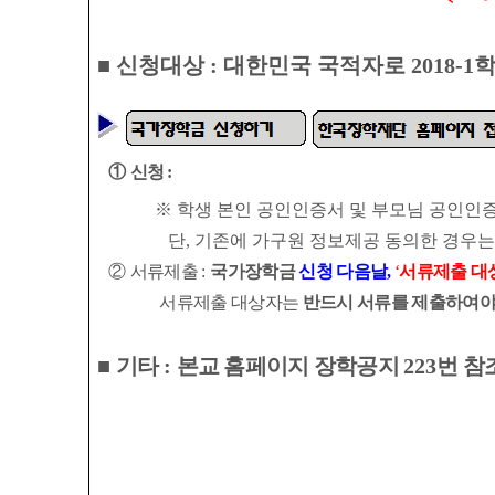
■
신청대상
:
대한민국 국적자로
2018-1
학
①
신청
:
※
학생 본인 공인인증서 및 부모님 공인인
단
,
기존에 가구원 정보제공 동의한 경우는
②
서류제출
:
국가장학금
신청 다음날
,
‘
서류제출 대
서류제출 대상자는
반드시 서류를 제출하여야
■
기타
:
본교 홈페이지 장학공지
223
번 참